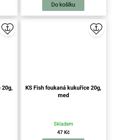
Do košíku
 20g,
KS Fish foukaná kukuřice 20g,
med
Skladem
47 Kč