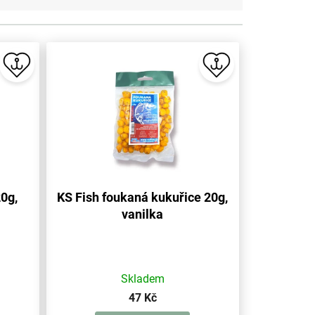
20g,
KS Fish foukaná kukuřice 20g,
vanilka
Skladem
47 Kč