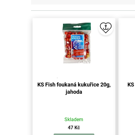
V
ý
p
i
s
p
r
o
d
u
KS Fish foukaná kukuřice 20g,
KS 
k
jahoda
t
ů
Skladem
47 Kč