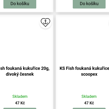
Do košíku
Do košíku
ish foukaná kukuřice 20g,
KS Fish foukaná kukuřice
divoký česnek
scoopex
Skladem
Skladem
47 Kč
47 Kč