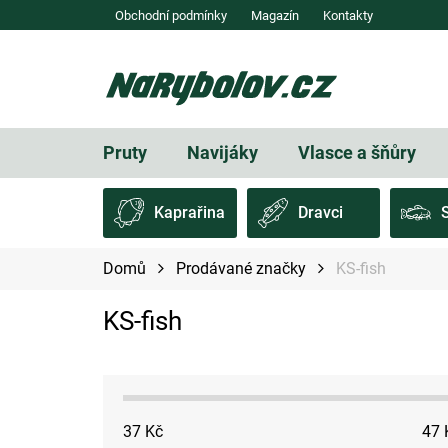
Přejít
Obchodní podmínky
Magazín
Kontakty
na
obsah
Pruty
Navijáky
Vlasce a šňůry
Kaprařina
Dravci
Domů
Prodávané značky
KS-fish
KS-fish
37
Kč
47