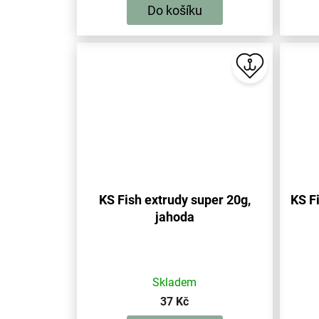
Do košíku
KS Fish extrudy super 20g,
KS F
jahoda
Skladem
37 Kč