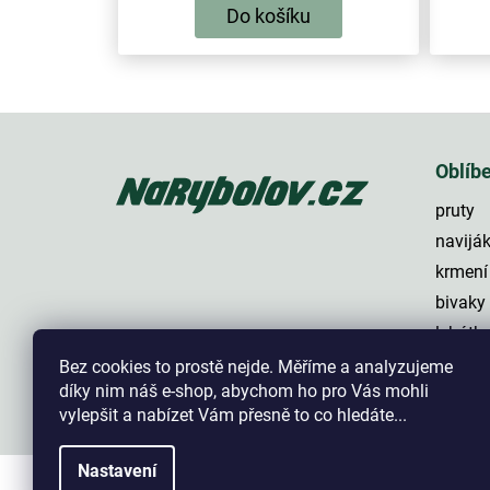
Do košíku
Z
á
p
Oblíb
a
pruty
t
í
navijá
krmení
bivaky
lehátk
háčky
Bez cookies to prostě nejde. Měříme a analyzujeme
díky nim náš e-shop, abychom ho pro Vás mohli
vylepšit a nabízet Vám přesně to co hledáte...
Nastavení