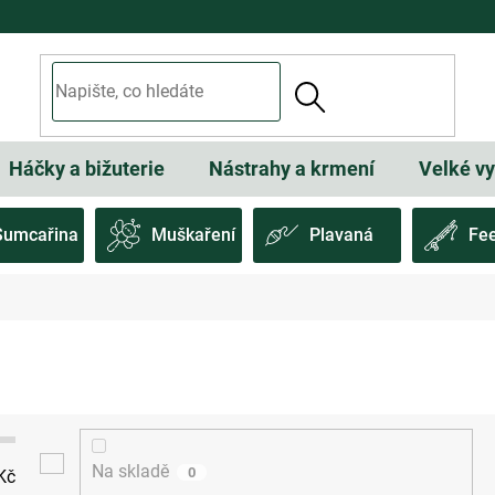
Háčky a bižuterie
Nástrahy a krmení
Velké v
Sumcařina
Muškaření
Plavaná
Fe
Na skladě
0
Kč