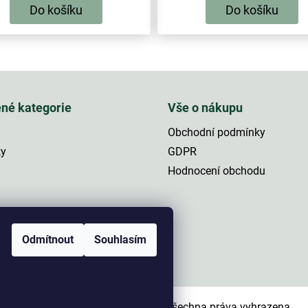
Do košíku
Do košíku
O
v
l
á
ené kategorie
Vše o nákupu
d
a
Obchodní podmínky
c
í
ky
GDPR
p
Hodnocení obchodu
r
v
k
a
y
v
ý
Odmítnout
Souhlasím
p
i
s
u
Copyright 2026
NaRybolov.cz
. Všechna práva vyhrazena.