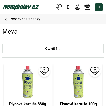
Přejít
na
NÁKUPNÍ
obsah
KOŠÍK
Prodávané značky
Meva
Otevřít filtr
V
ý
p
i
s
p
r
o
Plynová kartuše 330g
Plynová kartuše 100g