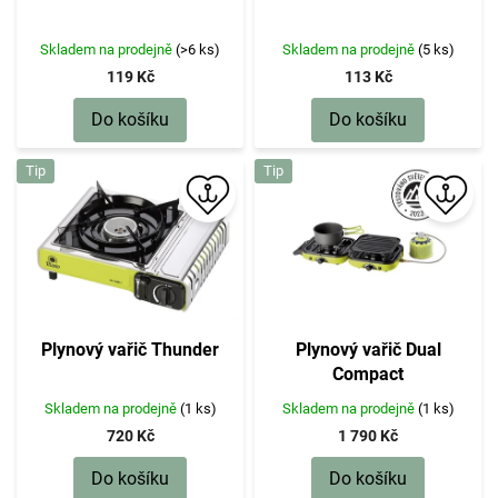
d
u
k
Skladem na prodejně
(>6 ks)
Skladem na prodejně
(5 ks)
t
119 Kč
113 Kč
ů
Do košíku
Do košíku
Tip
Tip
Plynový vařič Thunder
Plynový vařič Dual
Compact
Skladem na prodejně
(1 ks)
Skladem na prodejně
(1 ks)
720 Kč
1 790 Kč
Do košíku
Do košíku