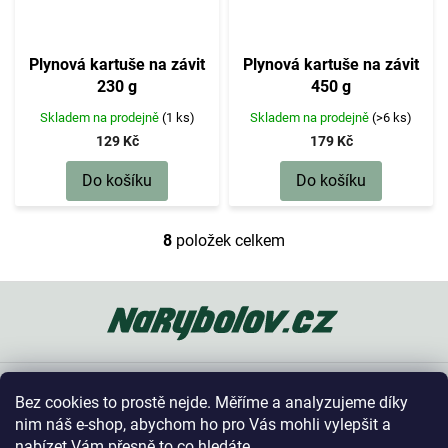
Plynová kartuše na závit
Plynová kartuše na závit
230 g
450 g
Skladem na prodejně
(1 ks)
Skladem na prodejně
(>6 ks)
129 Kč
179 Kč
Do košíku
Do košíku
8
položek celkem
O
v
l
Z
á
á
d
p
a
a
c
t
í
Oblíbené kategorie
í
p
Bez cookies to prostě nejde. Měříme a analyzujeme díky
r
Vše o nákupu
nim náš e-shop, abychom ho pro Vás mohli vylepšit a
v
nabízet Vám přesně to co hledáte...