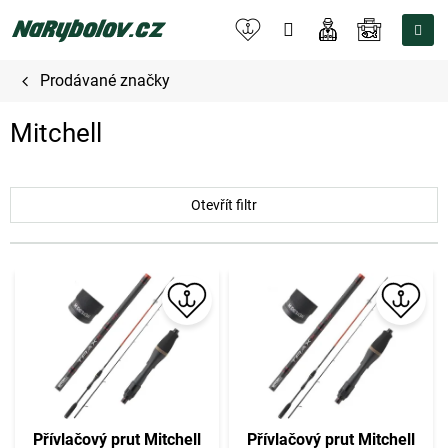
Přejít
na
NÁKUPNÍ
obsah
KOŠÍK
Prodávané značky
Mitchell
Otevřít filtr
V
ý
p
i
s
p
r
o
Přívlačový prut Mitchell
Přívlačový prut Mitchell