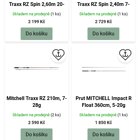
d
Traxx RZ Spin 2,60m 20-
Traxx RZ Spin 2,40m 7-
u
60g
28g
k
Skladem na prodejně
(1 ks)
Skladem na prodejně
(1 ks)
t
2 199 Kč
2 729 Kč
ů
Do košíku
Do košíku
Mitchell Traxx RZ 210m, 7-
Prut MITCHELL Impact R
28g
Float 360cm, 5-20g
Skladem na prodejně
(2 ks)
Skladem na prodejně
(1 ks)
2 590 Kč
1 850 Kč
Do košíku
Do košíku