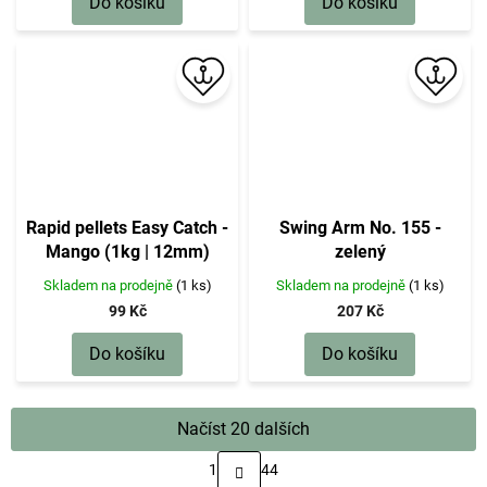
Do košíku
Do košíku
Rapid pellets Easy Catch -
Swing Arm No. 155 -
Mango (1kg | 12mm)
zelený
Skladem na prodejně
(1 ks)
Skladem na prodejně
(1 ks)
99 Kč
207 Kč
Do košíku
Do košíku
Načíst 20 dalších
S
1
44
t