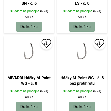
d
BN - č. 6
LS - č. 8
u
k
Skladem na prodejně
(5 ks)
Skladem na prodejně
(5 ks)
t
59 Kč
59 Kč
ů
Do košíku
Do košíku
MIVARDI Háčky M-Point
Háčky M-Point WG - č. 8
WG - č. 8
bez protihrotu
Skladem na prodejně
(5 ks)
Skladem na prodejně
(5 ks)
48 Kč
48 Kč
Do košíku
Do košíku