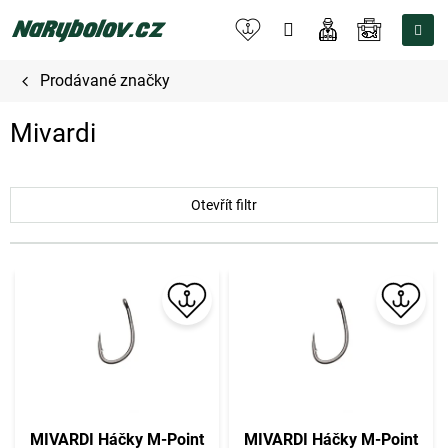
Přejít
na
NÁKUPNÍ
obsah
KOŠÍK
Prodávané značky
Mivardi
Otevřít filtr
V
ý
p
i
s
p
r
o
MIVARDI Háčky M-Point
MIVARDI Háčky M-Point