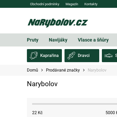
Přejít
Obchodní podmínky
Magazín
Kontakty
na
obsah
Pruty
Navijáky
Vlasce a šňůry
Kaprařina
Dravci
Domů
Prodávané značky
Narybolov
Narybolov
22
Kč
5000