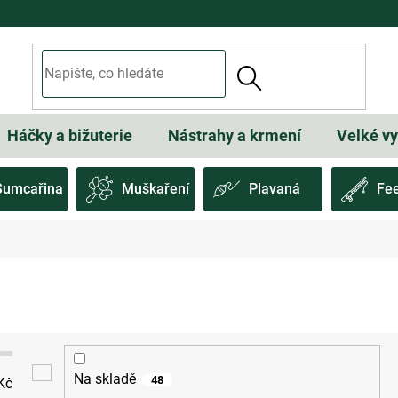
Háčky a bižuterie
Nástrahy a krmení
Velké v
Sumcařina
Muškaření
Plavaná
Fe
Na skladě
48
Kč