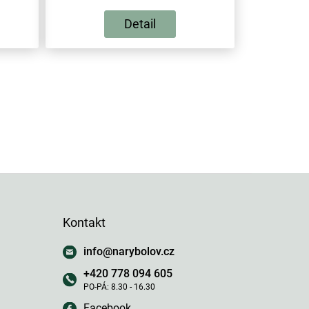
Detail
Kontakt
info
@
narybolov.cz
+420 778 094 605
Facebook