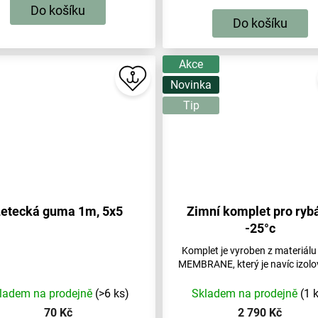
Do košíku
Do košíku
Akce
Novinka
Tip
etecká guma 1m, 5x5
Zimní komplet pro ryb
-25°c
Komplet je vyroben z materiálu
MEMBRANE, který je navíc izolo
ladem na prodejně
(>6 ks)
Skladem na prodejně
(1 
70 Kč
2 790 Kč