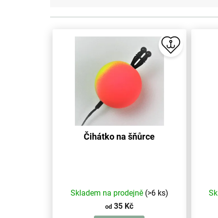
V
ý
p
i
s
p
r
o
d
u
Čihátko na šňůrce
k
t
ů
Skladem na prodejně
(>6 ks)
Sk
35 Kč
od