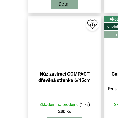
Detail
Akc
Novin
Tip
Nůž zavírací COMPACT
Ca
dřevěná střenka 6/15cm
černěné hladké ostří
Kempi
Skladem na prodejně
(1 ks)
S
280 Kč