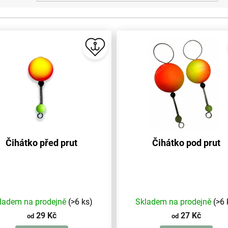
Čihátko před prut
Čihátko pod prut
ladem na prodejně
(>6 ks)
Skladem na prodejně
(>6 
29 Kč
27 Kč
od
od