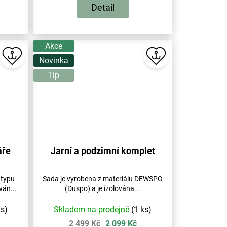
Detail
Akce
Novinka
Tip
áře
Jarní a podzimní komplet
 typu
Sada je vyrobena z materiálu DEWSPO
ván...
(Duspo) a je izolována...
ks)
Skladem na prodejně
(1 ks)
2 499 Kč
2 099 Kč