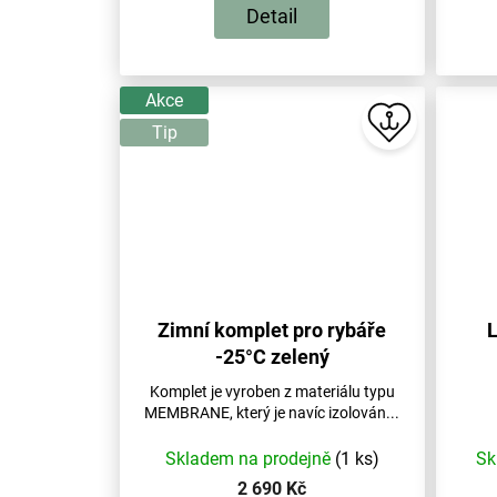
Detail
Akce
Tip
Zimní komplet pro rybáře
L
-25°C zelený
Komplet je vyroben z materiálu typu
MEMBRANE, který je navíc izolován...
Skladem na prodejně
(1 ks)
Sk
2 690 Kč