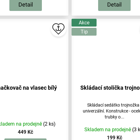
Detail
Detail
Akce
Tip
ačkovač na vlasec bílý
Skládací stolička trojn
Skládací sedátko trojnožka 
univerzální. Konstrukce - oce
trubky o...
kladem na prodejně
(2 ks)
Skladem na prodejně
(3 
449 Kč
199 Kč