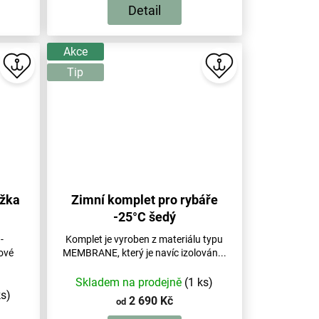
Detail
Akce
Tip
ožka
Zimní komplet pro rybáře
-25°C šedý
-
Komplet je vyroben z materiálu typu
lové
MEMBRANE, který je navíc izolován...
Skladem na prodejně
(1 ks)
ks)
2 690 Kč
od