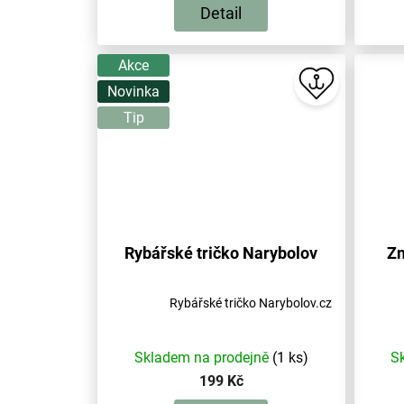
Detail
Akce
Novinka
Tip
Rybářské tričko Narybolov
Zn
Rybářské tričko Narybolov.cz
Skladem na prodejně
(1 ks)
S
199 Kč