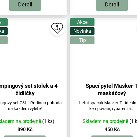
Detail
Detail
e
Akce
ka
Novinka
Tip
mpingový set stolek a 4
Spací pytel Masker-
židličky
maskáčový
ngový set C3L - Rodinná pohoda
Letní spacák Masker-T - ideáln
na každém výletě!
kempování, rybaření a...
kladem na prodejně
(1 ks)
Skladem na prodejně
(1 
890 Kč
450 Kč