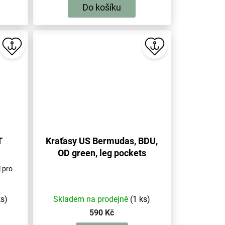
Do košíku
T
Kraťasy US Bermudas, BDU,
OD green, leg pockets
í pro
ks)
Skladem na prodejně
(1 ks)
590 Kč