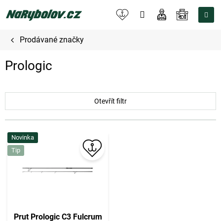
Přejít
na
NÁKUPNÍ
obsah
KOŠÍK
Prodávané značky
Prologic
Otevřít filtr
V
Novinka
ý
Tip
p
i
s
p
r
o
Prut Prologic C3 Fulcrum