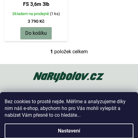
d
FS 3,6m 3lb
u
k
Skladem na prodejně
(1 ks)
t
3 790 Kč
ů
Do košíku
1
položek celkem
O
v
l
Z
á
á
d
p
a
a
c
t
í
Oblíbené kategorie
í
p
Bez cookies to prostě nejde. Měříme a analyzujeme díky
r
Vše o nákupu
nim náš e-shop, abychom ho pro Vás mohli vylepšit a
v
nabízet Vám přesně to co hledáte...
k
y
Kontakt
v
Nastavení
ý