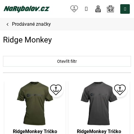
Přejít
na
NÁKUPNÍ
obsah
KOŠÍK
Prodávané značky
Ridge Monkey
Otevřít filtr
V
ý
p
i
s
p
r
o
RidgeMonkey Tričko
RidgeMonkey Tričko