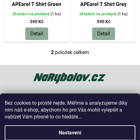
d
APEarel T Shirt Green
APEarel T Shirt Grey
u
k
Skladem na prodejně
(1 ks)
Skladem na prodejně
(1 ks)
t
590 Kč
590 Kč
ů
Detail
Detail
2
položek celkem
O
v
l
Z
á
á
d
p
a
a
c
t
í
Oblíbené kategorie
í
p
Bez cookies to prostě nejde. Měříme a analyzujeme díky
r
Vše o nákupu
nim náš e-shop, abychom ho pro Vás mohli vylepšit a
v
nabízet Vám přesně to co hledáte...
k
y
Kontakt
v
Nastavení
ý