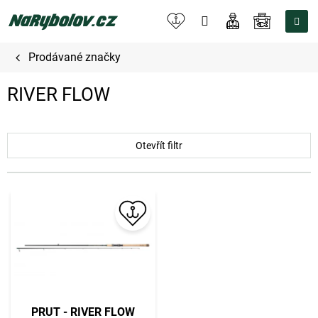
Přejít
na
NÁKUPNÍ
obsah
KOŠÍK
Prodávané značky
RIVER FLOW
Otevřít filtr
V
ý
p
i
s
p
r
o
PRUT - RIVER FLOW