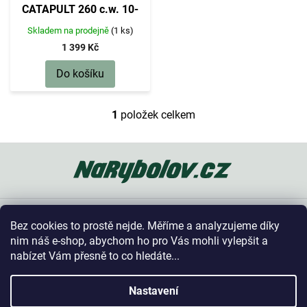
d
CATAPULT 260 c.w. 10-
u
28g (2 sec.) - 1 ks
k
Skladem na prodejně
(1 ks)
t
1 399 Kč
ů
Do košíku
1
položek celkem
O
v
l
Z
á
á
d
p
a
a
c
t
í
Oblíbené kategorie
í
p
Bez cookies to prostě nejde. Měříme a analyzujeme díky
r
Vše o nákupu
nim náš e-shop, abychom ho pro Vás mohli vylepšit a
v
nabízet Vám přesně to co hledáte...
k
y
Kontakt
v
Nastavení
ý