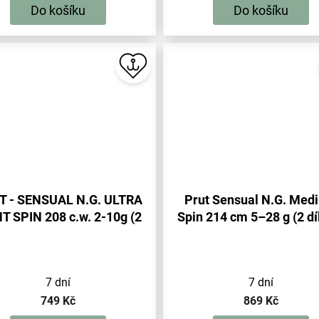
Do košíku
Do košíku
T - SENSUAL N.G. ULTRA
Prut Sensual N.G. Med
T SPIN 208 c.w. 2-10g (2
Spin 214 cm 5–28 g (2 díl
sec.) - 1 ks
ks
7 dní
7 dní
749 Kč
869 Kč