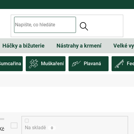
Háčky a bižuterie
Nástrahy a krmení
Velké v
Sumcařina
Muškaření
Plavaná
Fe
Na skladě
0
Kč