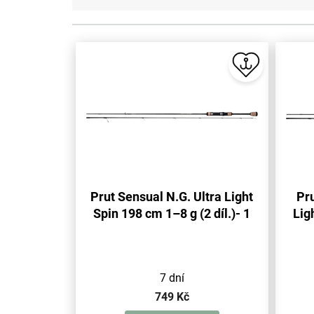
V
ý
p
i
s
p
r
o
d
u
Prut Sensual N.G. Ultra Light
Pr
k
Spin 198 cm 1–8 g (2 díl.)- 1
Lig
t
ů
ks
7 dní
749 Kč