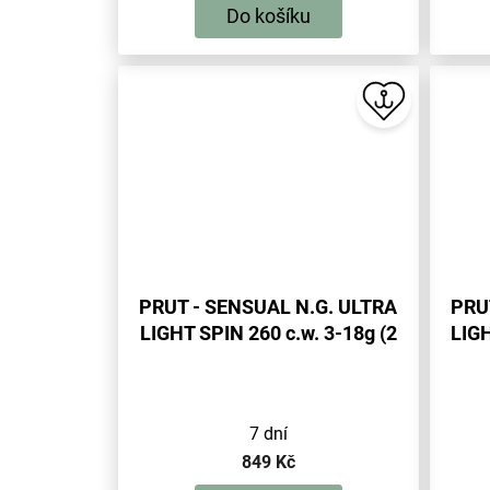
Do košíku
PRUT - SENSUAL N.G. ULTRA
PRU
LIGHT SPIN 260 c.w. 3-18g (2
LIGH
sec.) - 1 ks
7 dní
849 Kč