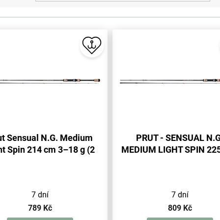
ut Sensual N.G. Medium
PRUT - SENSUAL N.G
ht Spin 214 cm 3–18 g (2
MEDIUM LIGHT SPIN 225
díl.)- 1 ks
5-23g (2 sec.) - 1 ks
7 dní
7 dní
789 Kč
809 Kč