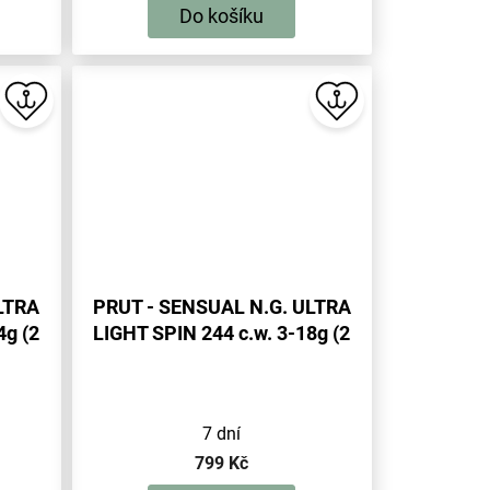
Do košíku
LTRA
PRUT - SENSUAL N.G. ULTRA
4g (2
LIGHT SPIN 244 c.w. 3-18g (2
sec.) - 1 ks
7 dní
799 Kč