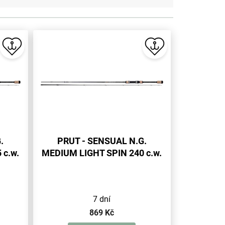
.
PRUT - SENSUAL N.G.
 c.w.
MEDIUM LIGHT SPIN 240 c.w.
5-25g (2 sec.) - 1 ks
7 dní
869 Kč