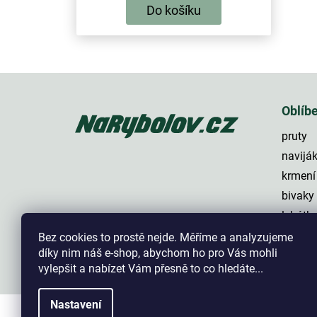
Do košíku
Z
á
p
Oblíb
a
pruty
t
í
navijá
krmení
bivaky
lehátk
háčky
Bez cookies to prostě nejde. Měříme a analyzujeme
díky nim náš e-shop, abychom ho pro Vás mohli
vylepšit a nabízet Vám přesně to co hledáte...
Nastavení