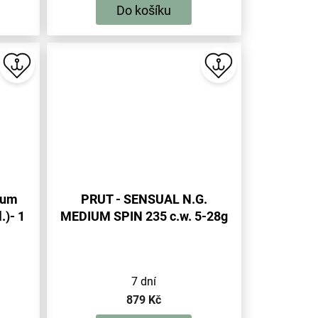
Do košíku
ium
PRUT - SENSUAL N.G.
.)- 1
MEDIUM SPIN 235 c.w. 5-28g
(2 sec.) - 1 ks
7 dní
879 Kč