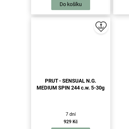
Do košíku
PRUT - SENSUAL N.G.
MEDIUM SPIN 244 c.w. 5-30g
(2 sec.) - 1 ks
7 dní
929 Kč