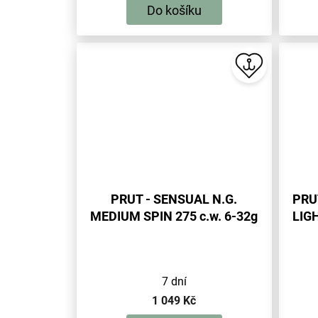
Do košíku
PRUT - SENSUAL N.G.
PRU
MEDIUM SPIN 275 c.w. 6-32g
LIGH
(2 sec.) - 1 ks
7 dní
1 049 Kč