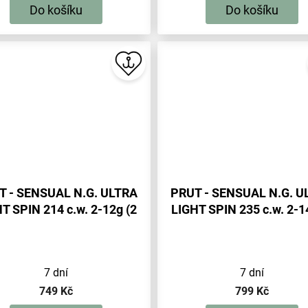
Do košíku
Do košíku
T - SENSUAL N.G. ULTRA
PRUT - SENSUAL N.G. U
T SPIN 214 c.w. 2-12g (2
LIGHT SPIN 235 c.w. 2-1
sec.) - 1 ks
sec.) - 1 ks
7 dní
7 dní
749 Kč
799 Kč