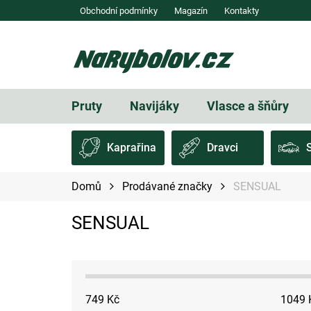
Přejít
Obchodní podmínky
Magazín
Kontakty
na
obsah
Pruty
Navijáky
Vlasce a šňůry
Kaprařina
Dravci
Domů
Prodávané značky
SENSUAL
SENSUAL
749
Kč
1049