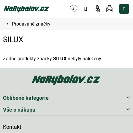
Přejít
na
NÁKUPNÍ
obsah
KOŠÍK
Prodávané značky
SILUX
Žádné produkty značky
SILUX
nebyly nalezeny...
Z
á
p
a
t
Oblíbené kategorie
í
Vše o nákupu
Kontakt