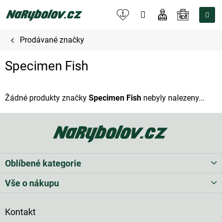
Přejít
na
NÁKUPNÍ
obsah
KOŠÍK
Prodávané značky
Specimen Fish
Žádné produkty značky
Specimen Fish
nebyly nalezeny...
Z
á
p
a
t
Oblíbené kategorie
í
Vše o nákupu
Kontakt