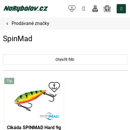
Přejít
na
NÁKUPNÍ
obsah
KOŠÍK
Prodávané značky
SpinMad
Otevřít filtr
V
Tip
ý
p
i
s
p
r
o
Cikáda SPINMAD Hard 9g