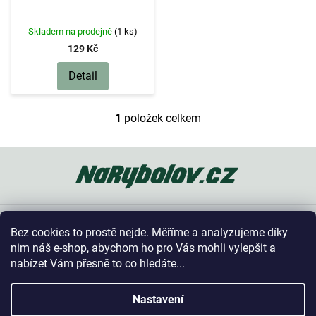
d
u
k
Skladem na prodejně
(1 ks)
t
129 Kč
ů
Detail
1
položek celkem
O
v
l
Z
á
á
d
p
a
a
c
t
í
Oblíbené kategorie
í
p
Bez cookies to prostě nejde. Měříme a analyzujeme díky
r
Vše o nákupu
nim náš e-shop, abychom ho pro Vás mohli vylepšit a
v
nabízet Vám přesně to co hledáte...
k
y
Kontakt
v
Nastavení
ý