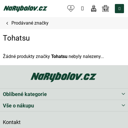
Přejít
na
NÁKUPNÍ
obsah
KOŠÍK
Prodávané značky
Tohatsu
Žádné produkty značky
Tohatsu
nebyly nalezeny...
Z
á
p
a
t
Oblíbené kategorie
í
Vše o nákupu
Kontakt