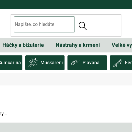
Háčky a bižuterie
Nástrahy a krmení
Velké v
Sumcařina
Muškaření
Plavaná
Fe
y...