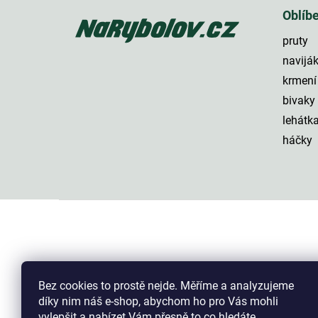
á
p
Oblíb
a
pruty
t
í
navijá
krmení
bivaky
lehátk
háčky
Bez cookies to prostě nejde. Měříme a analyzujeme
díky nim náš e-shop, abychom ho pro Vás mohli
vylepšit a nabízet Vám přesně to co hledáte...