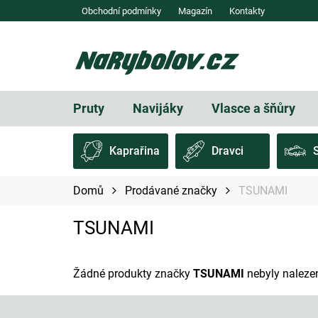
Přejít
Obchodní podmínky
Magazín
Kontakty
na
obsah
Pruty
Navijáky
Vlasce a šňůry
Kaprařina
Dravci
Domů
Prodávané značky
TSUNAMI
TSUNAMI
Žádné produkty značky
TSUNAMI
nebyly nalezen
Z