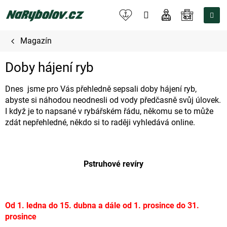
Přejít
na
NÁKUPNÍ
obsah
KOŠÍK
Magazín
Doby hájení ryb
Dnes jsme pro Vás přehledně sepsali doby hájení ryb,
abyste si náhodou neodnesli od vody předčasně svůj úlovek.
I když je to napsané v rybářském řádu, někomu se to může
zdát nepřehledné, někdo si to raději vyhledává online.
Pstruhové revíry
Od 1. ledna do 15. dubna a dále od 1. prosince do 31.
prosince