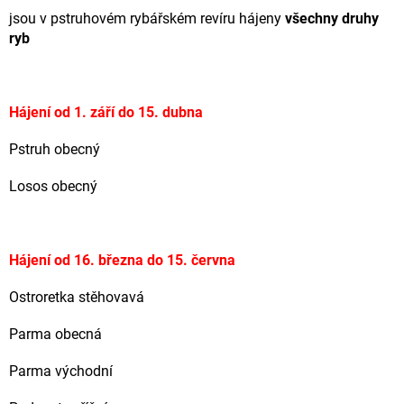
jsou v pstruhovém rybářském revíru hájeny
všechny druhy
ryb
Hájení od 1. září do 15. dubna
Pstruh obecný
Losos obecný
Hájení od 16. března do 15. června
Ostroretka stěhovavá
Parma obecná
Parma východní