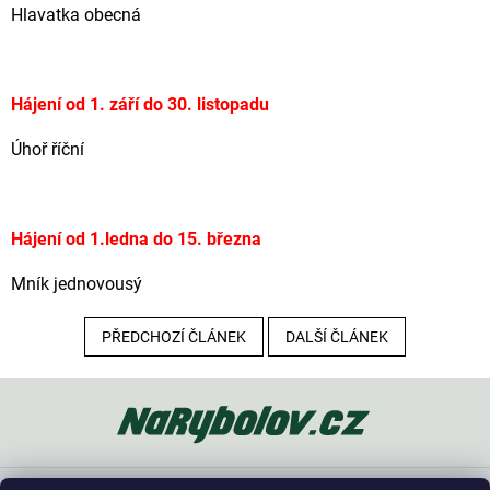
Hlavatka obecná
Hájení od 1. září do 30. listopadu
Úhoř říční
Hájení od 1.ledna do 15. března
Mník jednovousý
PŘEDCHOZÍ ČLÁNEK
DALŠÍ ČLÁNEK
Z
á
p
a
t
Oblíbené kategorie