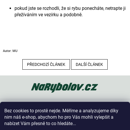
pokud jste se rozhodli, že si rybu ponecháte, netrapte ji
přežíváním ve vezírku a podobně.
Autor: MU
PŘEDCHOZÍ ČLÁNEK
DALŠÍ ČLÁNEK
Z
á
p
a
t
Oblíbené kategorie
í
Bez cookies to prostě nejde. Měříme a analyzujeme díky
Vše o nákupu
nim náš e-shop, abychom ho pro Vás mohli vylepšit a
nabízet Vám přesně to co hledáte...