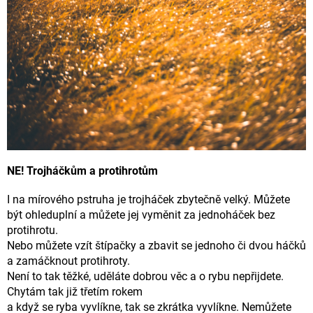
NE! Trojháčkům a protihrotům
I na mírového pstruha je trojháček zbytečně velký. Můžete
být ohleduplní a můžete jej vyměnit za jednoháček bez
protihrotu.
Nebo můžete vzít štípačky a zbavit se jednoho či dvou háčků
a zamáčknout protihroty.
Není to tak těžké, uděláte dobrou věc a o rybu nepřijdete.
Chytám tak již třetím rokem
a když se ryba vyvlíkne, tak se zkrátka vyvlíkne. Nemůžete