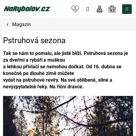
Přejít
na
NÁKUPNÍ
obsah
KOŠÍK
Magazín
Pstruhová sezona
Tak se nám to pomalu, ale jistě blíží. Pstruhová sezona je
za dveřmi a rybáři s muškou
a lehkou přívlačí se nemohou dočkat. Od 16. dubna se
konečně po dlouhé zimě můžete
vydat na pstruhové revíry. Na své oblíbené, silné a
nevyzpytatelné řeky. Na říční dravce.