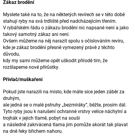
Zákaz brodění
Myslete také na to, že na některých revírech se v této době
stahují ryby na svá trdliště před nadcházejícím třením.
V rybářském řádu o zákazu brodění nic napsané není a jako
takový samotný zákaz ani není.
Ovšem můžeme na něj narazit spolu s očíslováním revíru,
kde je zákaz brodění přesně vymezený právě z těchto
důvodu,
kdy my sami můžeme opět uškodit přírodě tím, že
rozšlapeme nové přírůstky.
Přívlač/muškaření
Pokud jste narazili na místo, kde máte sice jeden záběr za
druhým,
ale jedná se o malé pstruhy „bezmíráky“, běžte, prosím dál.
Tyto ryby jsou k narušení ochranné vrstvy velice náchylní a
trojhák v jejich tlamě, pobyt na souši
a následně zakrvácená tlama jim pomůže akorát tak plavat
na dně řeky břichem nahoru.