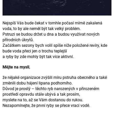
Nejspíš Vás bude čekat v tomhle počasí mírně zakalená
voda, to by ale neměl být tak velký problém.
Pstruzi se budou držet u dna a budou využívat nových
přírodních úkrytů.
Začátkem sezony bych volil spíše níže položené revíry, kde
bude voda přeci jen o trochu teplejší
a ryby by zde mohly být tak více aktivní.
Mějte na mysli
,
že nějaké organizace zvýšili míru pstruha obecného a také
změnili dobu hájení lipana podhorního.
Důvod je prostý – těchto ryb narozených v přirozeném
prostředí opravdu stále ubývá a tak prosím,
myslete na to, až se Vám dostanou do rukou.
Nezapomínejte, že první ryby se přece vrací vodě.