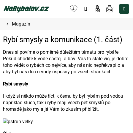
Přejít
na
NÁKUPNÍ
obsah
KOŠÍK
Magazín
Rybí smysly a komunikace (1. část)
Dnes si povíme o poměrně důležitém tématu pro rybáře.
Pokud chodíte k vodě častěji a baví Vás to stále víc, je dobré
toho vědět o rybách co nejvíce, aby nás nic nepřekvapilo a
aby byl náš den u vody úspěšný po všech stránkách.
Rybí smysly
I když si někdo může říct, k čemu by byl rybám pod vodou
například sluch, tak i ryby mají všech pět smyslů po
hromadě jako my a já Vám to zkusím přiblížit.