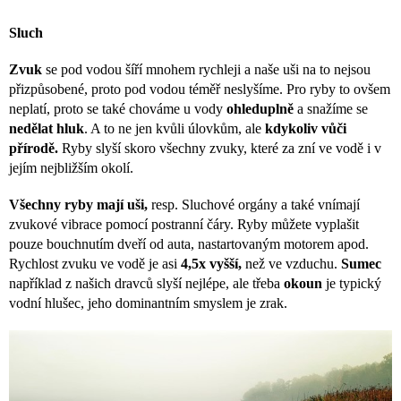
Sluch
Zvuk
se pod vodou šíří mnohem rychleji a naše uši na to nejsou
přizpůsobené, proto pod vodou téměř neslyšíme. Pro ryby to ovšem
neplatí, proto se také chováme u vody
ohleduplně
a snažíme se
nedělat hluk
. A to ne jen kvůli úlovkům, ale
kdykoliv vůči
přírodě.
Ryby slyší skoro všechny zvuky, které za zní ve vodě i v
jejím nejbližším okolí.
Všechny ryby mají uši,
resp. Sluchové orgány
a také vnímají
zvukové vibrace pomocí postranní čáry. Ryby můžete vyplašit
pouze bouchnutím dveří od auta, nastartovaným motorem apod.
Rychlost zvuku ve vodě je asi
4,5x vyšší,
než ve vzduchu.
Sumec
například z našich dravců slyší nejlépe, ale třeba
okoun
je typický
vodní hlušec, jeho dominantním smyslem je zrak.