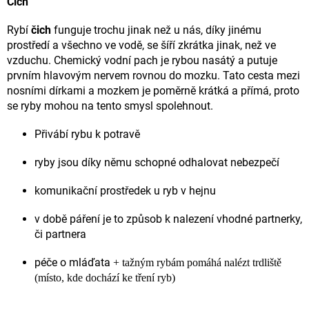
Čich
Rybí
čich
funguje trochu jinak než u nás, díky jinému
prostředí a všechno ve vodě, se šíří zkrátka jinak, než ve
vzduchu. Chemický vodní pach je rybou nasátý a putuje
prvním hlavovým nervem rovnou do mozku. Tato cesta mezi
nosními dírkami a mozkem je poměrně krátká a přímá, proto
se ryby mohou na tento smysl spolehnout.
Přivábí rybu k potravě
ryby jsou díky němu schopné odhalovat nebezpečí
komunikační prostředek u ryb v hejnu
v době páření je to způsob k nalezení vhodné partnerky,
či partnera
péče o mláďata
+
tažným rybám pomáhá nalézt trdliště
(místo, kde dochází ke tření ryb)