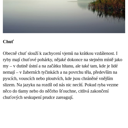
Chuť
Obecně chuť slouží k zachycení vjemů na krátkou vzdálenost.
I
ryby mají chuťové pohárky, nějaké dokonce na stejném místě jako
my – v dutině ústní a na začátku hltanu, ale také tam, kde je lidé
nemají – v žaberních tyčinkách a na povrchu těla, především na
pyscích, vouscích nebo ploutvích, kde jsou chráněné vnějším
slizem. Na jazyku na rozdíl od nás nic necítí.
Pokud ryba vezme
něco do tlamy nebo do něčeho šťouchne, citlivá zakončení
chuťových seskupení prudce zareagují.