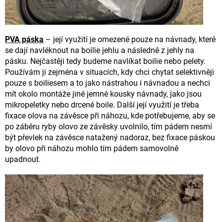
PVA páska
– její využití je omezené pouze na návnady, které
se dají navléknout na boilie jehlu a následně z jehly na
pásku. Nejčastěji tedy budeme navlíkat boilie nebo pelety.
Používám ji zejména v situacích, kdy chci chytat selektivněji
pouze s boiliesem a to jako nástrahou i návnadou a nechci
mít okolo montáže jiné jemné kousky návnady, jako jsou
mikropeletky nebo drcené boile. Další její využití je třeba
fixace olova na závěsce při náhozu, kde potřebujeme, aby se
po záběru ryby olovo ze závěsky uvolnilo, tím pádem nesmí
být převlek na závěsce natažený nadoraz, bez fixace páskou
by olovo při náhozu mohlo tím pádem samovolně
upadnout.