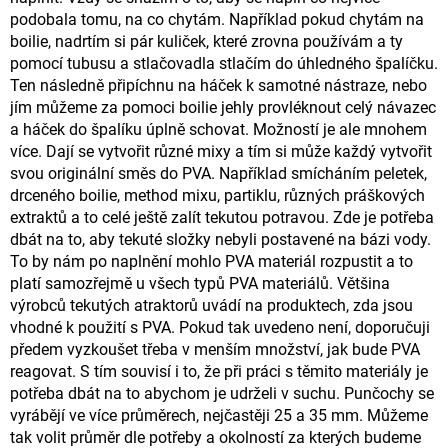
podobala tomu, na co chytám. Například pokud chytám na
boilie, nadrtím si pár kuliček, které zrovna používám a ty
pomocí tubusu a stlačovadla stlačím do úhledného špalíčku.
Ten následně připíchnu na háček k samotné nástraze, nebo
jím můžeme za pomoci boilie jehly provléknout celý návazec
a háček do špalíku úplně schovat. Možností je ale mnohem
více. Dají se vytvořit různé mixy a tím si může každý vytvořit
svou originální směs do PVA. Například smícháním peletek,
drceného boilie, method mixu, partiklu, různých práškových
extraktů a to celé ještě zalít tekutou potravou. Zde je potřeba
dbát na to, aby tekuté složky nebyli postavené na bázi vody.
To by nám po naplnění mohlo PVA materiál rozpustit a to
platí samozřejmě u všech typů PVA materiálů. Většina
výrobců tekutých atraktorů uvádí na produktech, zda jsou
vhodné k použití s PVA. Pokud tak uvedeno není, doporučuji
předem vyzkoušet třeba v menším množství, jak bude PVA
reagovat. S tím souvisí i to, že při práci s těmito materiály je
potřeba dbát na to abychom je udrželi v suchu. Punčochy se
vyrábějí ve více průměrech, nejčastěji 25 a 35 mm. Můžeme
tak volit průměr dle potřeby a okolností za kterých budeme