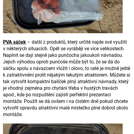
PVA sáček
– další z produktů, který určitě najde své využití
v některých situacích. Opět se vyrábějí ve více velikostech.
Naplnit se dají stejně jako punčocha jakoukoli návnadou.
Jejich výhodou oproti punčoše může být to, že se dá do
sáčku spolu s návazcem vložit i olovo, to celé je možné ještě
k zatraktivnění prolít nějakým tekutým atraktorem. Můžete si
tak vytvořit kompaktní balíček plný atraktivní návnady, který
je vhodný zejména pro chytání třeba v hustých travách
apod., kde po rozpuštění zajistí perfektní prezentaci
montáže. Použít se dá ovšem i na čistém dně pokud chcete
vytvořit opravdu atraktivní malé místečko plné dobrot okolo
montáže.