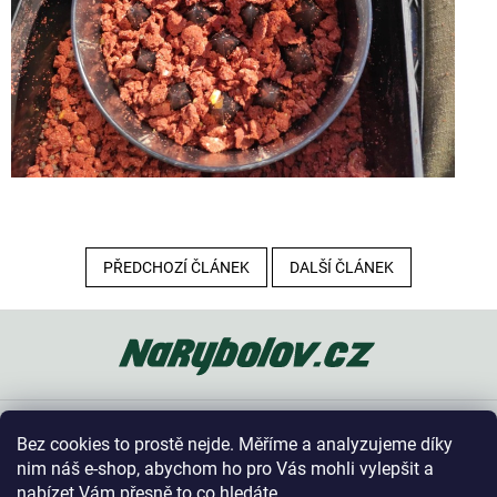
PŘEDCHOZÍ ČLÁNEK
DALŠÍ ČLÁNEK
Z
á
p
a
t
Oblíbené kategorie
í
Bez cookies to prostě nejde. Měříme a analyzujeme díky
Vše o nákupu
nim náš e-shop, abychom ho pro Vás mohli vylepšit a
nabízet Vám přesně to co hledáte...