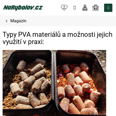
Přejít
na
NÁKUPNÍ
obsah
KOŠÍK
Magazín
Typy PVA materiálů a možnosti jejich
využití v praxi: