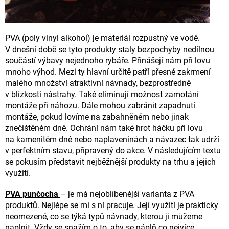
PVA (poly vinyl alkohol) je materiál rozpustný ve vodě.
V dnešní době se tyto produkty staly bezpochyby nedílnou
součástí výbavy nejednoho rybáře. Přinášejí nám při lovu
mnoho výhod. Mezi ty hlavní určitě patří přesné zakrmení
malého množství atraktivní návnady, bezprostředně
v blízkosti nástrahy. Také eliminují možnost zamotání
montáže při náhozu. Dále mohou zabránit zapadnutí
montáže, pokud lovíme na zabahněném nebo jinak
znečištěném dně. Ochrání nám také hrot háčku při lovu
na kamenitém dně nebo naplaveninách a návazec tak udrží
v perfektním stavu, připravený do akce. V následujícím textu
se pokusím představit nejběžnější produkty na trhu a jejich
využití.
PVA punčocha
– je má nejoblíbenější varianta z PVA
produktů. Nejlépe se mi s ní pracuje. Její využití je prakticky
neomezené, co se týká typů návnady, kterou ji můžeme
naplnit. Vždy se snažím o to, aby se náplň co nejvíce