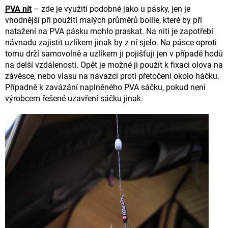
PVA nit
– zde je využití podobné jako u pásky, jen je
vhodnější při použití malých průměrů boilie, které by při
natažení na PVA pásku mohlo praskat. Na niti je zapotřebí
návnadu zajistit uzlíkem jinak by z ní sjelo. Na pásce oproti
tomu drží samovolně a uzlíkem ji pojišťuji jen v případě hodů
na delší vzdálenosti. Opět je možné ji použít k fixaci olova na
závěsce, nebo vlasu na návazci proti přetočení okolo háčku.
Případně k zavázání naplněného PVA sáčku, pokud není
výrobcem řešené uzavření sáčku jinak.